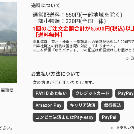
送料について
通常配送料：550円(一部地域を除く)
一部小物類：220円(全国一律)
1回のご注文金額合計が5,500円(税込)以
【送料無料】
※北海道・東北・沖縄・一部離島への通常配送料は2,200円
※弊社発送の荷物は置き配に対応しておりません。
※日本郵便「ゆうパケット」での配送は郵便受けにお届けと
送
お支払い方法について
次の方法がご利用いただけます。
 福岡県
PAY ID あと払い
クレジットカード
PayPay
Amazon Pay
キャリア決済
銀行振込
コンビニ決済またはPay-easy
PayPal
お支払い
ださい。