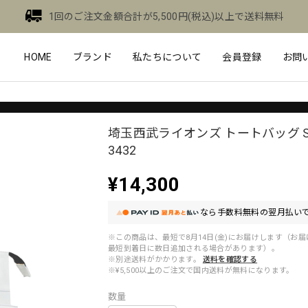
1回のご注文金額合計が5,500円(税込)以上で送料無料
HOME
ブランド
私たちについて
会員登録
お問
埼玉西武ライオンズ トートバッグ SL
3432
¥14,300
なら
手数料無料の
翌月払いで
※この商品は、最短で8月14日(金)にお届けします（お
最短到着日に数日追加される場合があります）。
※別途送料がかかります。
送料を確認する
※¥5,500以上のご注文で国内送料が無料になります。
数量