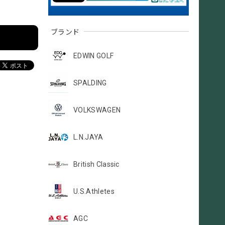
ブランド
EDWIN GOLF
SPALDING
VOLKSWAGEN
L.N.JAYA
British Classic
U.S.Athletes
AGC