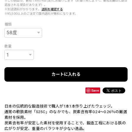
※この商品は、最短で8月14日(金)にお届けします（お届け先によって、最短到着日に数日
追加される場合があります）。
※別途送料がかかります。
送料を確認する
※¥5,500以上のご注文で国内送料が無料になります。
種類
数量
カートに入れる
Save
日本の伝統的な鍛造技術で職人が1本1本作り上げたウェッジ。
通常の軟鉄素材「S25C」のなかでも、炭素含有率0.24～0.26％の厳選
素材を採用。
炭素含有率が安定した素材を使用することで、鍛造工程における鉄の
広がりが安定、重量のバラツキが少ない逸品。