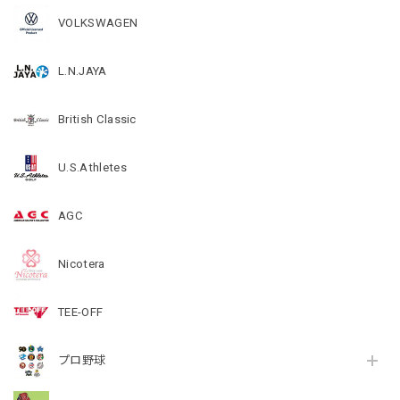
VOLKSWAGEN
L.N.JAYA
British Classic
U.S.Athletes
AGC
Nicotera
TEE-OFF
プロ野球