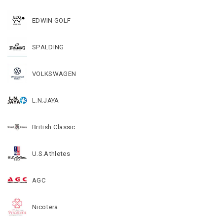
EDWIN GOLF
SPALDING
VOLKSWAGEN
L.N.JAYA
British Classic
U.S.Athletes
AGC
Nicotera