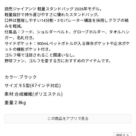
読売ジャイアンツ 軽量スタンドバッグ 2026年モデル。
軽量設計で持ち運びやすさに優れたスタンドバッグ。
口枠は整理しやすい14分割・3セパレーター構造を採用しクラブの絡
みを軽減。
付属品：フード、ショルダーベルト、グローブホルダー、タオルハン
ガー、名札付き。
サイドポケット：900mLペットボトルが入る保冷ポケットや止水ポケ
ットの機能ポケット付き。
ゴルフ場で注目されること間違いなし。
野球ファン、ゴルフを愛する方におすすめのアイテムです。
カラー:ブラック
サイズ:9.5型(47インチ対応)
素材:合成繊維(ポリエステル)
重量:2.8kg
この商品をアプリで見る
通報する