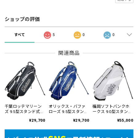
ショップの評価
すべて
5
0
0
関連商品
千葉ロッテマリーン
オリックス・バファ
福岡ソフトバンクホ
ズ 9.5型スタンド式キ
ローズ 9.5型スタンド
ークス 9.0型スタンド
ャディバッグ LMCB-
式キャディバッグ
式キャディバッグ 鷹
¥29,700
¥29,700
¥55,000
6455
OBCB-6459
祭 SUMMER BOOST
2026 SBCB-6476