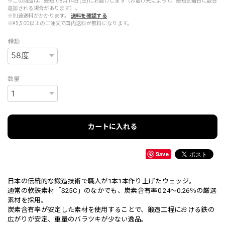
※この商品は、最短で8月14日(金)にお届けします（お届け先によって、最短到着日に数日
追加される場合があります）。
※別途送料がかかります。
送料を確認する
※¥5,500以上のご注文で国内送料が無料になります。
種類
数量
カートに入れる
Save
日本の伝統的な鍛造技術で職人が1本1本作り上げたウェッジ。
通常の軟鉄素材「S25C」のなかでも、炭素含有率0.24～0.26％の厳選
素材を採用。
炭素含有率が安定した素材を使用することで、鍛造工程における鉄の
広がりが安定、重量のバラツキが少ない逸品。