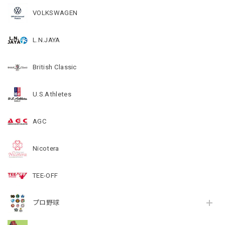
VOLKSWAGEN
L.N.JAYA
British Classic
U.S.Athletes
AGC
Nicotera
TEE-OFF
プロ野球