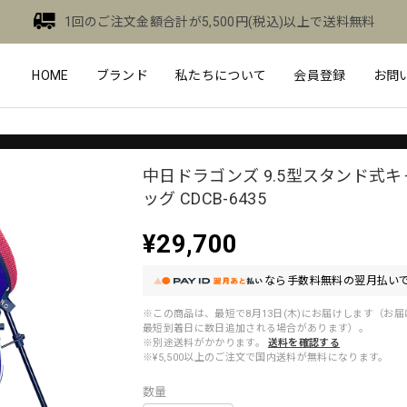
1回のご注文金額合計が5,500円(税込)以上で送料無料
HOME
ブランド
私たちについて
会員登録
お問
中日ドラゴンズ 9.5型スタンド式
ッグ CDCB-6435
¥29,700
なら
手数料無料の
翌月払いで
※この商品は、最短で8月13日(木)にお届けします（お
最短到着日に数日追加される場合があります）。
※別途送料がかかります。
送料を確認する
※¥5,500以上のご注文で国内送料が無料になります。
数量