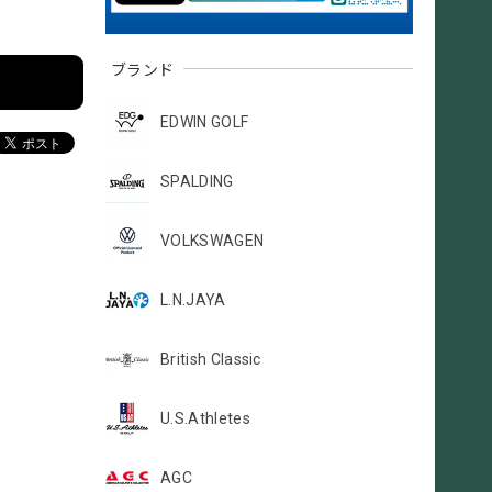
ブランド
EDWIN GOLF
SPALDING
VOLKSWAGEN
L.N.JAYA
British Classic
U.S.Athletes
AGC