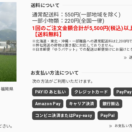
送料について
通常配送料：550円(一部地域を除く)
一部小物類：220円(全国一律)
1回のご注文金額合計が5,500円(税込)以
【送料無料】
※北海道・東北・沖縄・一部離島への通常配送料は2,200円
※弊社発送の荷物は置き配に対応しておりません。
※日本郵便「ゆうパケット」での配送は郵便受けにお届けと
送
お支払い方法について
次の方法がご利用いただけます。
 福岡県
PAY ID あと払い
クレジットカード
PayPay
Amazon Pay
キャリア決済
銀行振込
コンビニ決済またはPay-easy
PayPal
お支払い
ださい。