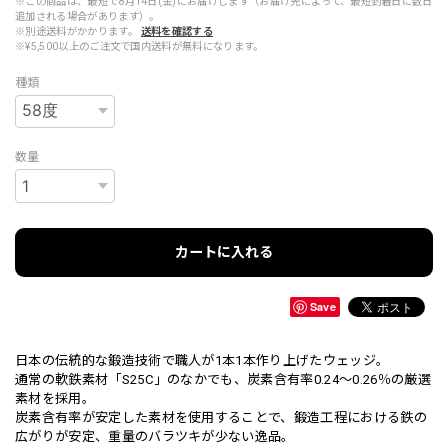
※この商品は、最短で8月14日(金)にお届けします（お届け先によって、最短到着日に数日
追加される場合があります）。
※別途送料がかかります。
送料を確認する
※¥5,500以上のご注文で国内送料が無料になります。
種類
数量
カートに入れる
Save
日本の伝統的な鍛造技術で職人が1本1本作り上げたウェッジ。
通常の軟鉄素材「S25C」のなかでも、炭素含有率0.24～0.26％の厳選
素材を採用。
炭素含有率が安定した素材を使用することで、鍛造工程における鉄の
広がりが安定、重量のバラツキが少ない逸品。