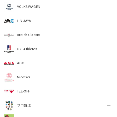
VOLKSWAGEN
L.N.JAYA
British Classic
U.S.Athletes
AGC
Nicotera
TEE-OFF
プロ野球