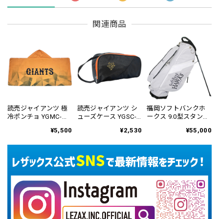
関連商品
読売ジャイアンツ 極
読売ジャイアンツ シ
福岡ソフトバンクホ
冷ポンチョ YGMC-
ューズケース YGSC-
ークス 9.0型スタンド
6122
6425
式キャディバッグ 鷹
¥5,500
¥2,530
¥55,000
祭 SUMMER BOOST
2026 SBCB-6476