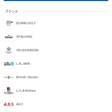
ブランド
EDWIN GOLF
SPALDING
VOLKSWAGEN
L.N.JAYA
British Classic
U.S.Athletes
AGC