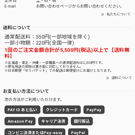
定休日
土・日・祝
E-mail
お問い合わせページからお問い合わせください。
私たちについて
送料について
通常配送料：550円(一部地域を除く)
一部小物類：220円(全国一律)
1回のご注文金額合計が5,500円(税込)以上で【送料無
料】
※北海道・東北・沖縄・一部離島への通常配送料は2,200円です。
※弊社発送の荷物は置き配に対応しておりません。
※日本郵便「ゆうパケット」での配送は郵便受けにお届けとなります。
送料について
お支払い方法について
次の方法がご利用いただけます。
PAY ID あと払い
クレジットカード
PayPay
Amazon Pay
キャリア決済
銀行振込
コンビニ決済またはPay-easy
PayPal