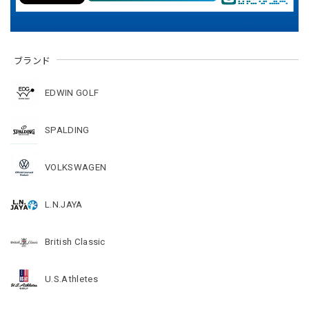
ブランド
EDWIN GOLF
SPALDING
VOLKSWAGEN
L.N.JAYA
British Classic
U.S.Athletes