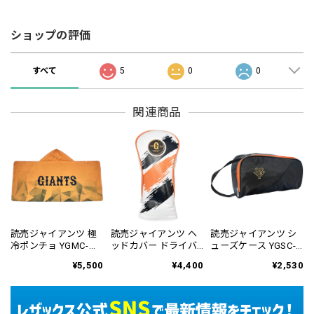
ショップの評価
すべて
5
0
0
関連商品
読売ジャイアンツ 極
読売ジャイアンツ ヘ
読売ジャイアンツ シ
冷ポンチョ YGMC-
ッドカバー ドライバ
ューズケース YGSC-
6122
ー用 YGHC-6823
6425
¥5,500
¥4,400
¥2,530