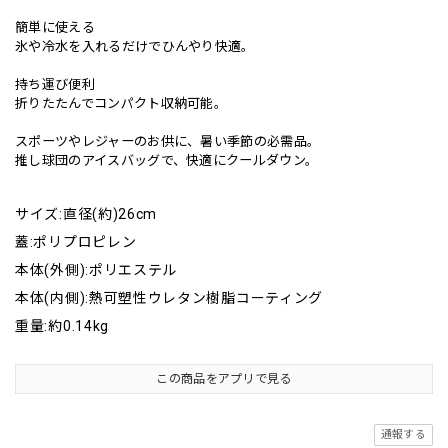
簡単に使える
氷や冷水を入れるだけでひんやり快適。
持ち運び便利
折りたたんでコンパクト収納可能。
スポーツやレジャーのお供に、暑い季節の必需品。
推し球団のアイスバッグで、快適にクールダウン。
サイズ:直径(約)26cm
蓋:ポリプロピレン
本体(外側):ポリエステル
本体(内側):熱可塑性ウレタン樹脂コーティング
重量:約0.14kg
この商品をアプリで見る
通報する