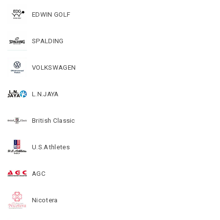
EDWIN GOLF
SPALDING
VOLKSWAGEN
L.N.JAYA
British Classic
U.S.Athletes
AGC
Nicotera