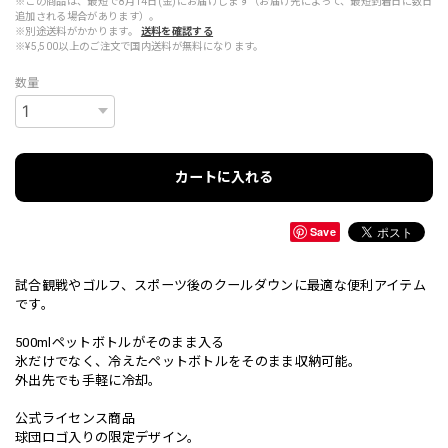
※この商品は、最短で8月14日(金)にお届けします（お届け先によって、最短到着日に数日
追加される場合があります）。
※別途送料がかかります。
送料を確認する
※¥5,500以上のご注文で国内送料が無料になります。
数量
カートに入れる
Save
試合観戦やゴルフ、スポーツ後のクールダウンに最適な便利アイテム
です。
500mlペットボトルがそのまま入る
氷だけでなく、冷えたペットボトルをそのまま収納可能。
外出先でも手軽に冷却。
公式ライセンス商品
球団ロゴ入りの限定デザイン。