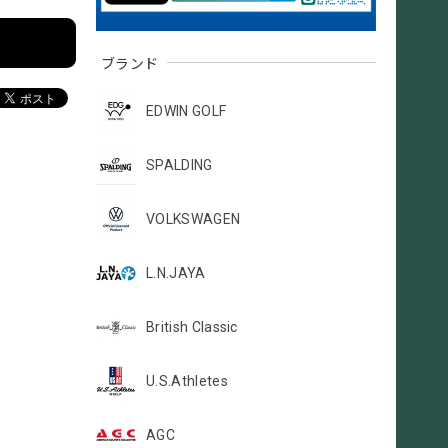
ブランド
EDWIN GOLF
SPALDING
VOLKSWAGEN
L.N.JAYA
British Classic
U.S.Athletes
AGC