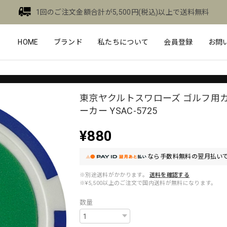
1回のご注文金額合計が5,500円(税込)以上で送料無料
HOME
ブランド
私たちについて
会員登録
お問
東京ヤクルトスワローズ ゴルフ用
ーカー YSAC-5725
¥880
なら
手数料無料の
翌月払いで
※別途送料がかかります。
送料を確認する
※¥5,500以上のご注文で国内送料が無料になります。
数量