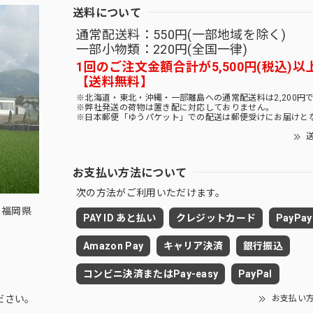
送料について
通常配送料：550円(一部地域を除く)
一部小物類：220円(全国一律)
1回のご注文金額合計が5,500円(税込)以
【送料無料】
※北海道・東北・沖縄・一部離島への通常配送料は2,200円
※弊社発送の荷物は置き配に対応しておりません。
※日本郵便「ゆうパケット」での配送は郵便受けにお届けと
送
お支払い方法について
次の方法がご利用いただけます。
 福岡県
PAY ID あと払い
クレジットカード
PayPay
Amazon Pay
キャリア決済
銀行振込
コンビニ決済またはPay-easy
PayPal
お支払い
ださい。