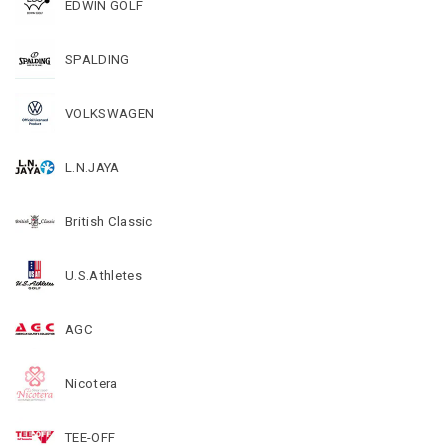
EDWIN GOLF
SPALDING
VOLKSWAGEN
L.N.JAYA
British Classic
U.S.Athletes
AGC
Nicotera
TEE-OFF