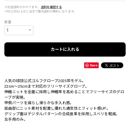
※別途送料がかかります。
送料を確認する
※¥5,500以上のご注文で国内送料が無料になります。
数量
カートに入れる
Save
人気の球団公式ゴルフグローブ2025年モデル。
22cm～25cmまで対応のフリーサイズグローブ。
伸縮ニットを全面に採用し伸縮率を高めることでフリーサイズのグロ
ーブが実現。
甲側パーツを減らし滑らかな手入れ感。
屈曲部にニット素材を配置し優れた通気性とフィット感UP。
グリップ面はデジタルパターンの合成皮革を採用しスベリを軽減。
左手用のみ。