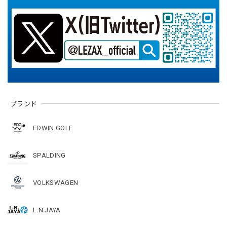
ブランド
EDWIN GOLF
SPALDING
VOLKSWAGEN
L.N.JAYA