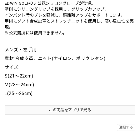
EDWIN GOLFの非公認シリコングローブが登場。
掌側にシリコングリップを採用し、グリップ力アップ。
インパクト時のブレを軽減し、飛距離アップをサポートします。
甲側にソフト合成皮革とストレッチニットを使用し、高い屈曲性を実
現。
※公式競技には使用できません。
メンズ・左手用
素材:合成皮革、ニット(ナイロン、ポリウレタン)
サイズ:
S(21～22cm)
M(23～24cm)
L(25～26cm)
この商品をアプリで見る
通報する