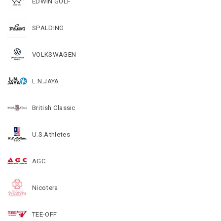
EDWIN GOLF
SPALDING
VOLKSWAGEN
L.N.JAYA
British Classic
U.S.Athletes
AGC
Nicotera
TEE-OFF