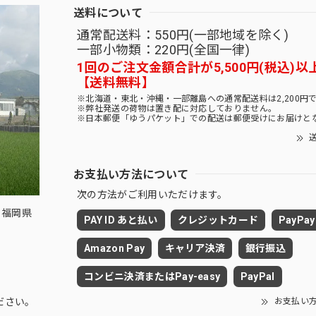
送料について
通常配送料：550円(一部地域を除く)
一部小物類：220円(全国一律)
1回のご注文金額合計が5,500円(税込)以
【送料無料】
※北海道・東北・沖縄・一部離島への通常配送料は2,200円
※弊社発送の荷物は置き配に対応しておりません。
※日本郵便「ゆうパケット」での配送は郵便受けにお届けと
送
お支払い方法について
次の方法がご利用いただけます。
 福岡県
PAY ID あと払い
クレジットカード
PayPay
Amazon Pay
キャリア決済
銀行振込
コンビニ決済またはPay-easy
PayPal
お支払い
ださい。