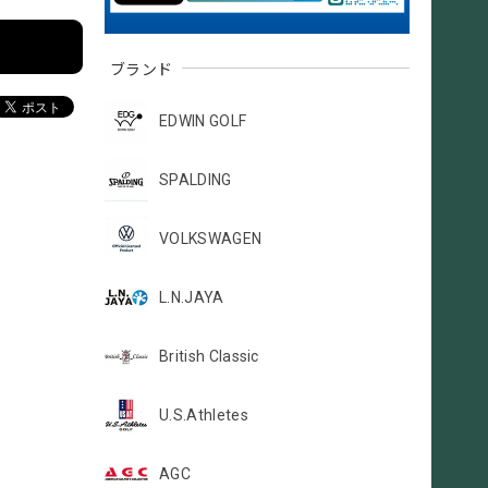
ブランド
EDWIN GOLF
SPALDING
VOLKSWAGEN
L.N.JAYA
British Classic
U.S.Athletes
AGC