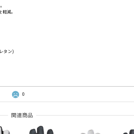
P。
を軽減。
レタン)
0
関連商品