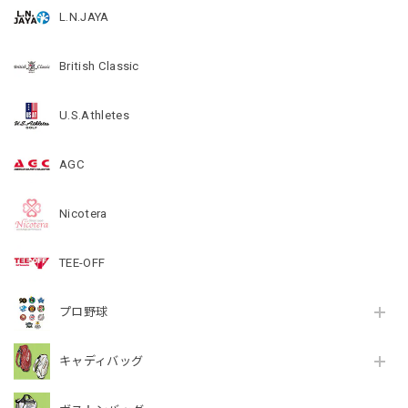
L.N.JAYA
British Classic
U.S.Athletes
AGC
Nicotera
TEE-OFF
プロ野球
キャディバッグ