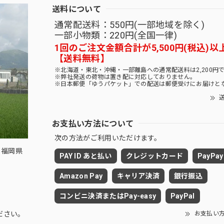
送料について
通常配送料：550円(一部地域を除く)
一部小物類：220円(全国一律)
1回のご注文金額合計が5,500円(税込)以
【送料無料】
※北海道・東北・沖縄・一部離島への通常配送料は2,200円
※弊社発送の荷物は置き配に対応しておりません。
※日本郵便「ゆうパケット」での配送は郵便受けにお届けと
送
お支払い方法について
次の方法がご利用いただけます。
 福岡県
PAY ID あと払い
クレジットカード
PayPay
Amazon Pay
キャリア決済
銀行振込
コンビニ決済またはPay-easy
PayPal
お支払い
ださい。