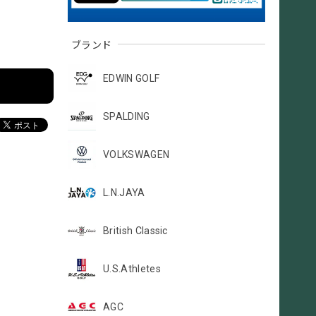
ブランド
EDWIN GOLF
SPALDING
VOLKSWAGEN
L.N.JAYA
British Classic
U.S.Athletes
AGC