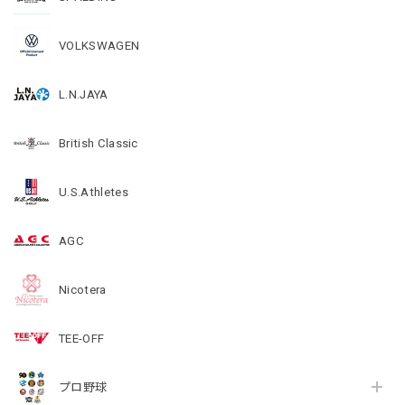
VOLKSWAGEN
L.N.JAYA
British Classic
U.S.Athletes
AGC
Nicotera
TEE-OFF
プロ野球