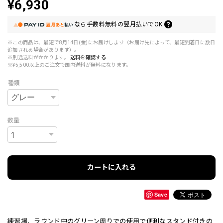
¥6,930
なら
手数料無料の
翌月払いでOK
※この商品は、最短で8月14日(金)にお届けします（お届け先によって、最短到着日に数日
追加される場合があります）。
※別途送料がかかります。
送料を確認する
※¥5,500以上のご注文で国内送料が無料になります。
種類
数量
カートに入れる
Save
練習場、ラウンド中のグリーン周りでの使用で便利なスタンド付きの