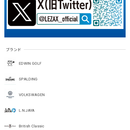
ブランド
EDWIN GOLF
SPALDING
VOLKSWAGEN
L.N.JAYA
British Classic