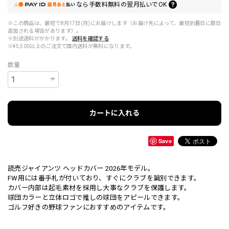
なら
手数料無料の
翌月払いでOK
※この商品は、最短で8月17日(月)にお届けします（お届け先によって、最短到着日に数日
追加される場合があります）。
※別途送料がかかります。
送料を確認する
※¥5,500以上のご注文で国内送料が無料になります。
数量
カートに入れる
Save
読売ジャイアンツ ヘッドカバー 2026年モデル。
FW用には番手札が付いており、すぐにクラブを識別できます。
カバー内部は起毛素材を採用し大事なクラブを保護します。
球団カラーと立体ロゴで推しの球団をアピールできます。
ゴルフ好きの野球ファンにおすすめのアイテムです。