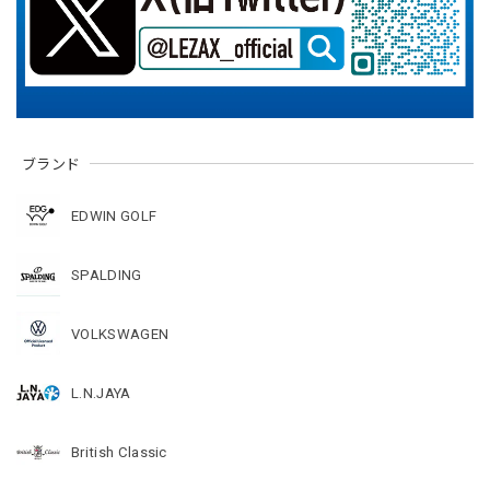
ブランド
EDWIN GOLF
SPALDING
VOLKSWAGEN
L.N.JAYA
British Classic