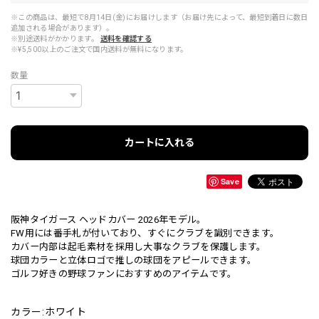
※この商品は、最短で8月14日(金)にお届けします（お届け先によって、最短到着日に数日
追加される場合があります）。
※別途送料がかかります。
送料を確認する
※¥5,500以上のご注文で国内送料が無料になります。
数量
カートに入れる
Save
阪神タイガース ヘッドカバー 2026年モデル。
FW用には番手札が付いており、すぐにクラブを識別できます。
カバー内部は起毛素材を採用し大事なクラブを保護します。
球団カラーと立体ロゴで推しの球団をアピールできます。
ゴルフ好きの野球ファンにおすすめのアイテムです。
カラー:ホワイト