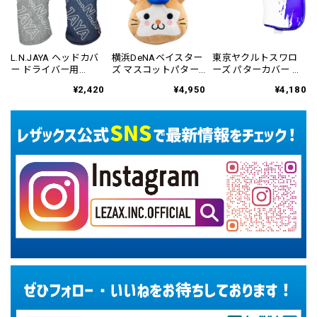
L.N.JAYA ヘッドカバ
横浜DeNAベイスター
東京ヤクルトスワロ
ー ドライバー用
ズ マスコットパター
ーズ パターカバー ブ
LNHC-6807
カバー ネオマレット
レード&マレット用
¥2,420
¥4,950
¥4,180
用 YBPC-6813
YSPC-6831