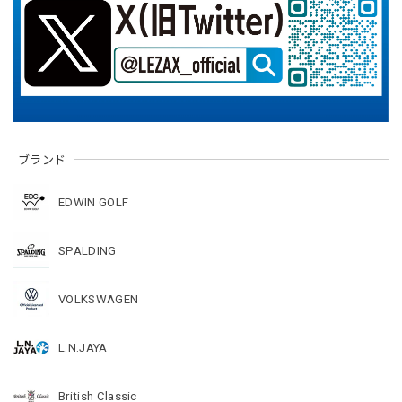
ブランド
EDWIN GOLF
SPALDING
VOLKSWAGEN
L.N.JAYA
British Classic