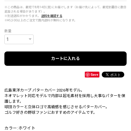
※この商品は、最短で8月14日(金)にお届けします（お届け先によって、最短到着日に数日
追加される場合があります）。
※別途送料がかかります。
送料を確認する
※¥5,500以上のご注文で国内送料が無料になります。
数量
カートに入れる
Save
広島東洋カープ パターカバー 2026年モデル。
ネオマレット対応モデルで内部は起毛素材を採用し大事なパターを保
護します。
球団カラーと立体ロゴで高級感を感じさせるパターカバー。
ゴルフ好きの野球ファンにおすすめのアイテムです。
カラー:ホワイト