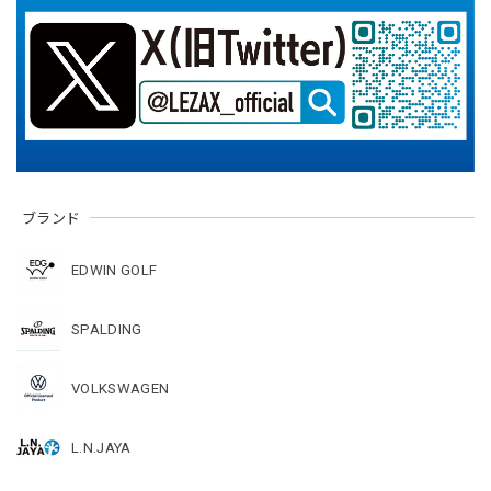
ブランド
EDWIN GOLF
SPALDING
VOLKSWAGEN
L.N.JAYA