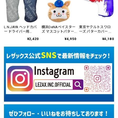
L.N.JAYA ヘッドカバ
横浜DeNAベイスター
東京ヤクルトスワロ
ー ドライバー用
ズ マスコットパター
ーズ パターカバー ブ
LNHC-6807
カバー ネオマレット
レード&マレット用
¥2,420
¥4,950
¥4,180
用 YBPC-6813
YSPC-6831