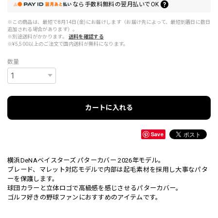
なら
手数料無料の
翌月払いでOK
※この商品は、最短で8月14日(金)にお届けします（お届け先によって、最短到着日に数日
追加される場合があります）。
※別途送料がかかります。
送料を確認する
※¥5,500以上のご注文で国内送料が無料になります。
数量
カートに入れる
Save
横浜DeNAベイスターズ パターカバー 2026年モデル。
ブレード、マレット対応モデルで内部は起毛素材を採用し大事なパタ
ーを保護します。
球団カラーと立体ロゴで高級感を感じさせるパターカバー。
ゴルフ好きの野球ファンにおすすめのアイテムです。