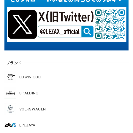
ブランド
EDWIN GOLF
SPALDING
VOLKSWAGEN
L.N.JAYA