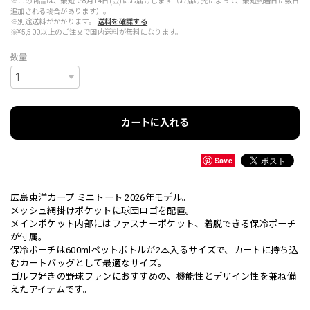
※この商品は、最短で8月14日(金)にお届けします（お届け先によって、最短到着日に数日
追加される場合があります）。
※別途送料がかかります。
送料を確認する
※¥5,500以上のご注文で国内送料が無料になります。
数量
カートに入れる
Save
広島東洋カープ ミニトート 2026年モデル。
メッシュ網掛けポケットに球団ロゴを配置。
メインポケット内部にはファスナーポケット、着脱できる保冷ポーチ
が付属。
保冷ポーチは600mlペットボトルが2本入るサイズで、カートに持ち込
むカートバッグとして最適なサイズ。
ゴルフ好きの野球ファンにおすすめの、機能性とデザイン性を兼ね備
えたアイテムです。