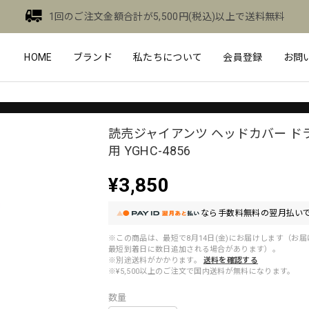
1回のご注文金額合計が5,500円(税込)以上で送料無料
HOME
ブランド
私たちについて
会員登録
お問
読売ジャイアンツ ヘッドカバー ド
用 YGHC-4856
¥3,850
なら
手数料無料の
翌月払いで
※この商品は、最短で8月14日(金)にお届けします（お
最短到着日に数日追加される場合があります）。
※別途送料がかかります。
送料を確認する
※¥5,500以上のご注文で国内送料が無料になります。
数量