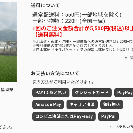
送料について
通常配送料：550円(一部地域を除く)
一部小物類：220円(全国一律)
1回のご注文金額合計が5,500円(税込)以
【送料無料】
※北海道・東北・沖縄・一部離島への通常配送料は2,200円
※弊社発送の荷物は置き配に対応しておりません。
※日本郵便「ゆうパケット」での配送は郵便受けにお届けと
送
お支払い方法について
次の方法がご利用いただけます。
 福岡県
PAY ID あと払い
クレジットカード
PayPay
Amazon Pay
キャリア決済
銀行振込
コンビニ決済またはPay-easy
PayPal
お支払い
ださい。