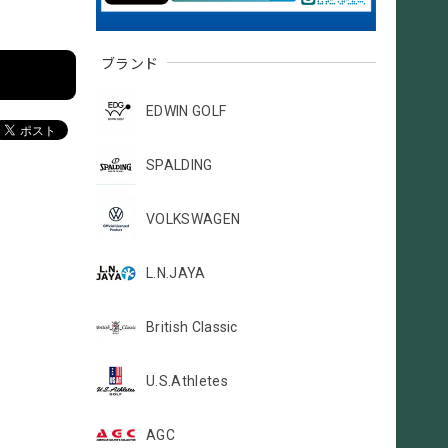
ブランド
EDWIN GOLF
SPALDING
VOLKSWAGEN
L.N.JAYA
British Classic
U.S.Athletes
AGC