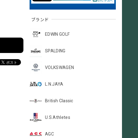
ブランド
EDWIN GOLF
SPALDING
VOLKSWAGEN
L.N.JAYA
British Classic
U.S.Athletes
AGC