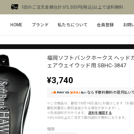
1回のご注文金額合計が5,500円(税込)以上で送料無料
HOME
ブランド
私たちについて
会員登録
お問
福岡ソフトバンクホークス ヘッドカ
ェアウェイウッド用 SBHC-3847
¥3,740
なら
手数料無料の
翌月払いで
※この商品は、最短で8月14日(金)にお届けします（お
最短到着日に数日追加される場合があります）。
※別途送料がかかります。
送料を確認する
※¥5,500以上のご注文で国内送料が無料になります。
種類