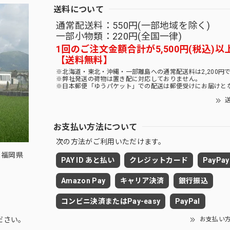
送料について
通常配送料：550円(一部地域を除く)
一部小物類：220円(全国一律)
1回のご注文金額合計が5,500円(税込)以
【送料無料】
※北海道・東北・沖縄・一部離島への通常配送料は2,200円
※弊社発送の荷物は置き配に対応しておりません。
※日本郵便「ゆうパケット」での配送は郵便受けにお届けと
送
お支払い方法について
次の方法がご利用いただけます。
 福岡県
PAY ID あと払い
クレジットカード
PayPay
Amazon Pay
キャリア決済
銀行振込
コンビニ決済またはPay-easy
PayPal
お支払い
ださい。