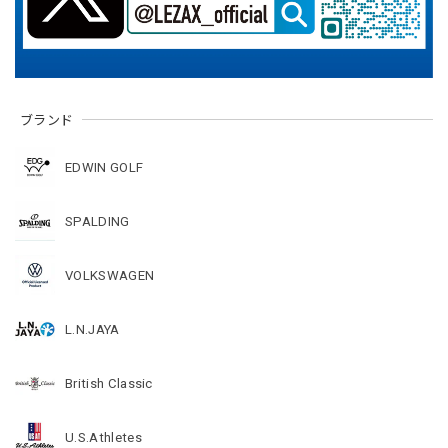
ブランド
EDWIN GOLF
SPALDING
VOLKSWAGEN
L.N.JAYA
British Classic
U.S.Athletes