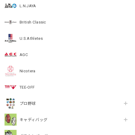
L.N.JAYA
British Classic
U.S.Athletes
AGC
Nicotera
TEE-OFF
プロ野球
キャディバッグ