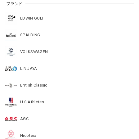
ブランド
EDWIN GOLF
SPALDING
VOLKSWAGEN
L.N.JAYA
British Classic
U.S.Athletes
AGC
Nicotera