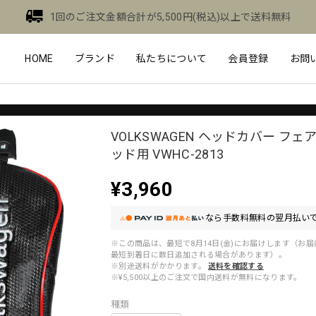
1回のご注文金額合計が5,500円(税込)以上で送料無料
HOME
ブランド
私たちについて
会員登録
お問
VOLKSWAGEN ヘッドカバー フ
ッド用 VWHC-2813
¥3,960
なら
手数料無料の
翌月払いで
※この商品は、最短で8月14日(金)にお届けします（お
最短到着日に数日追加される場合があります）。
※別途送料がかかります。
送料を確認する
※¥5,500以上のご注文で国内送料が無料になります。
種類