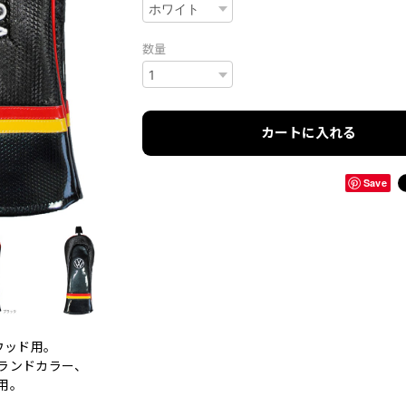
数量
カートに入れる
Save
イウッド用。
ランドカラー、
用。