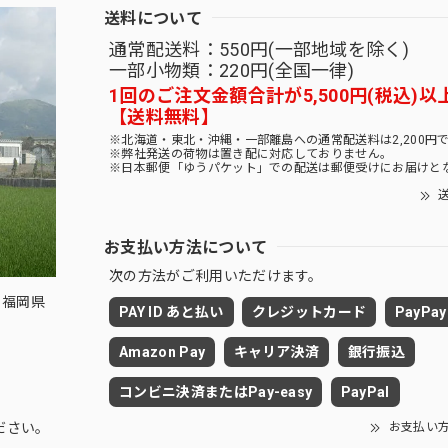
送料について
通常配送料：550円(一部地域を除く)
一部小物類：220円(全国一律)
1回のご注文金額合計が5,500円(税込)以
【送料無料】
※北海道・東北・沖縄・一部離島への通常配送料は2,200円
※弊社発送の荷物は置き配に対応しておりません。
※日本郵便「ゆうパケット」での配送は郵便受けにお届けと
送
お支払い方法について
次の方法がご利用いただけます。
 福岡県
PAY ID あと払い
クレジットカード
PayPay
Amazon Pay
キャリア決済
銀行振込
コンビニ決済またはPay-easy
PayPal
お支払い
ださい。