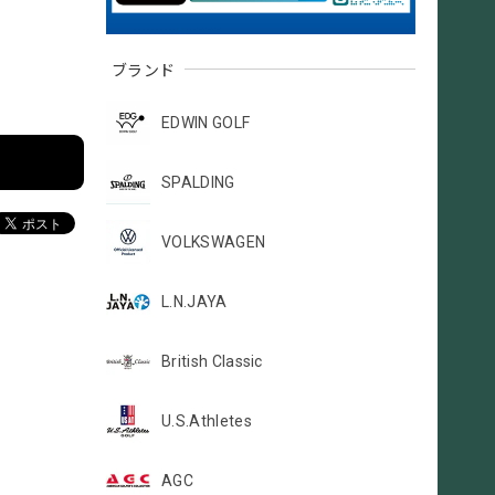
ブランド
EDWIN GOLF
SPALDING
VOLKSWAGEN
L.N.JAYA
British Classic
U.S.Athletes
AGC