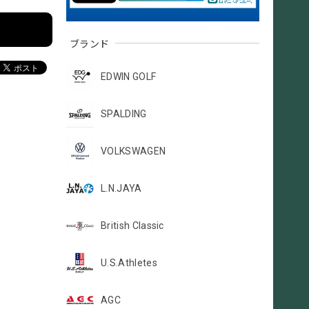
ブランド
EDWIN GOLF
SPALDING
VOLKSWAGEN
L.N.JAYA
British Classic
U.S.Athletes
AGC