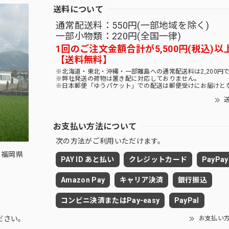
送料について
通常配送料：550円(一部地域を除く)
一部小物類：220円(全国一律)
1回のご注文金額合計が5,500円(税込)以
【送料無料】
※北海道・東北・沖縄・一部離島への通常配送料は2,200円
※弊社発送の荷物は置き配に対応しておりません。
※日本郵便「ゆうパケット」での配送は郵便受けにお届けと
送
お支払い方法について
次の方法がご利用いただけます。
 福岡県
PAY ID あと払い
クレジットカード
PayPay
Amazon Pay
キャリア決済
銀行振込
コンビニ決済またはPay-easy
PayPal
お支払い
ださい。