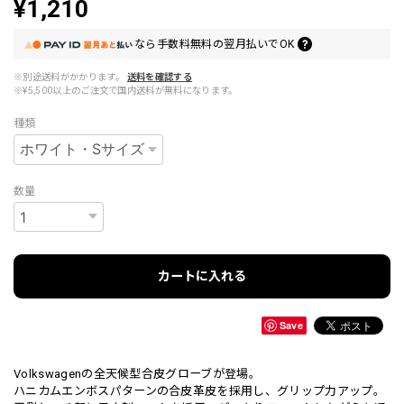
¥1,210
なら
手数料無料の
翌月払いでOK
※別途送料がかかります。
送料を確認する
※¥5,500以上のご注文で国内送料が無料になります。
種類
数量
カートに入れる
Save
Volkswagenの全天候型合皮グローブが登場。
ハニカムエンボスパターンの合皮革皮を採用し、グリップ力アップ。