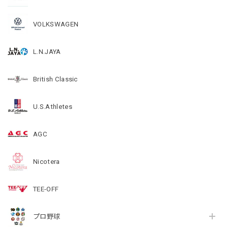
VOLKSWAGEN
L.N.JAYA
British Classic
U.S.Athletes
AGC
Nicotera
TEE-OFF
プロ野球