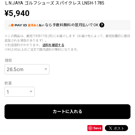
L.N.JAYA ゴルフシューズ スパイクレス LNSH-1785
¥5,940
なら
手数料無料の
翌月払いでOK
※この商品は、最短で8月17日(月)にお届けします（お届け先によって、最短到着日に数日
追加される場合があります）。
※別途送料がかかります。
送料を確認する
※¥5,500以上のご注文で国内送料が無料になります。
種類
数量
カートに入れる
Save