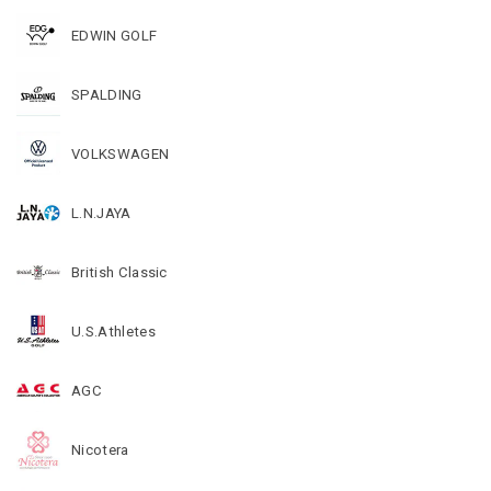
EDWIN GOLF
SPALDING
VOLKSWAGEN
L.N.JAYA
British Classic
U.S.Athletes
AGC
Nicotera