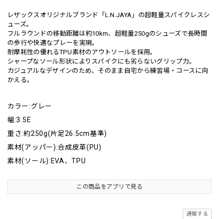
レザックスオリジナルブランド「L.N.JAYA」の超軽量スパイクレスシ
ューズ。
フルラウンドの移動距離は約10km、超軽量250gのシューズで長時間
の歩行や快適なプレーを実現。
耐摩耗性の優れるTPU素材のアウトソールを採用。
シャープなソール形状によりスパイクにも劣らないグリップ力。
カジュアルなデザインのため、そのまま自宅から練習場・コースに向
かえる。
カラー:グレー
幅:3.5E
重さ:約250g(片足26.5cm基準)
素材(アッパー):合成皮革(PU)
素材(ソール):EVA、TPU
この商品をアプリで見る
通報する