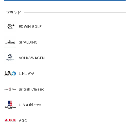
ブランド
EDWIN GOLF
SPALDING
VOLKSWAGEN
L.N.JAYA
British Classic
U.S.Athletes
AGC