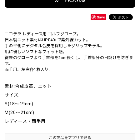
Save
ニコテラ レディース用 ゴルフグローブ。
日本製ニット素材はUPF40+で紫外線カット。
手の平側にデジタル合皮を採用したグリップモデル。
肌に優しいソフトなフィット感。
従来のグローブより手首部を2cm長くし、手首部分の日焼けを防ぎま
す。
両手用、左右各1枚入り。
素材:合成皮革、ニット
サイズ:
S(18～19cm)
M(20～21cm)
レディース・両手用
この商品をアプリで見る