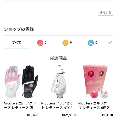
通報する
ショップの評価
すべて
5
0
0
関連商品
Nicotera ゴルフグロ
Nicotera クラブセッ
Nicotera ゴルフボー
ーブ レディース 両手
ト レディース NTCS-
ル レディース 6個入
用 NTGL-3407
5753
り NTBA-5102
¥1,760
¥42,900
¥1,430