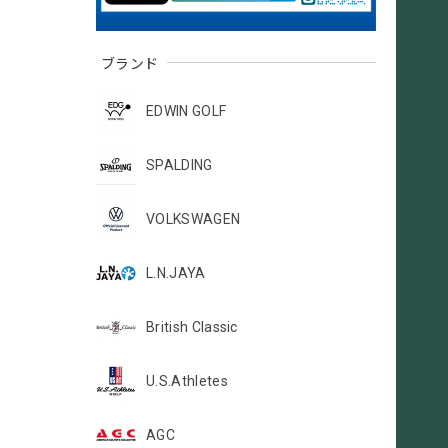
ブランド
EDWIN GOLF
SPALDING
VOLKSWAGEN
L.N.JAYA
British Classic
U.S.Athletes
AGC