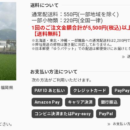
送料について
通常配送料：550円(一部地域を除く)
一部小物類：220円(全国一律)
1回のご注文金額合計が5,500円(税込)以
【送料無料】
※北海道・東北・沖縄・一部離島への通常配送料は2,200円
※弊社発送の荷物は置き配に対応しておりません。
※日本郵便「ゆうパケット」での配送は郵便受けにお届けと
送
お支払い方法について
次の方法がご利用いただけます。
 福岡県
PAY ID あと払い
クレジットカード
PayPay
Amazon Pay
キャリア決済
銀行振込
コンビニ決済またはPay-easy
PayPal
お支払い
ださい。