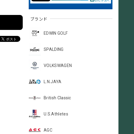
ブランド
EDWIN GOLF
SPALDING
VOLKSWAGEN
L.N.JAYA
British Classic
U.S.Athletes
AGC