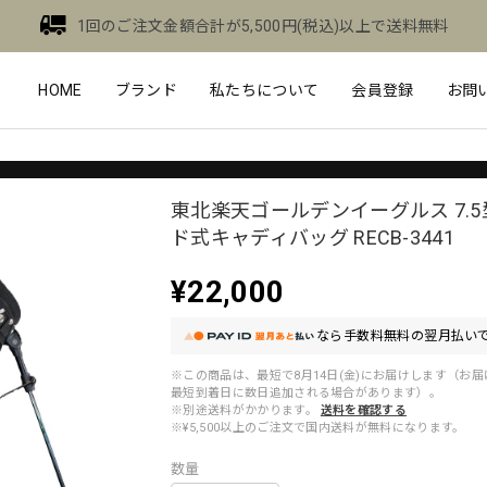
1回のご注文金額合計が5,500円(税込)以上で送料無料
HOME
ブランド
私たちについて
会員登録
お問
東北楽天ゴールデンイーグルス 7.
ド式キャディバッグ RECB-3441
¥22,000
なら
手数料無料の
翌月払いで
※この商品は、最短で8月14日(金)にお届けします（お
最短到着日に数日追加される場合があります）。
※別途送料がかかります。
送料を確認する
※¥5,500以上のご注文で国内送料が無料になります。
数量