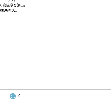
で高級感を演出。
機能も充実。
0