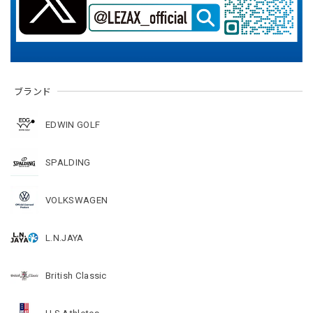
ブランド
EDWIN GOLF
SPALDING
VOLKSWAGEN
L.N.JAYA
British Classic