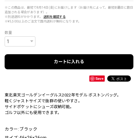
※この商品は、最短で8月14日(金)にお届けします（お届け先によって、最短到着日に数日
追加される場合があります）。
※別途送料がかかります。
送料を確認する
※¥5,500以上のご注文で国内送料が無料になります。
数量
カートに入れる
Save
東北楽天ゴールデンイーグルス2022年モデル ボストンバッグ。
軽くジャストサイズで抜群の使いやすさ。
サイドポケットにシューズ収納可能。
ゴルフ以外にも使用できます。
カラー:ブラック
サイズ:46×26×26cm