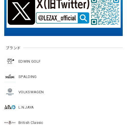
ブランド
EDWIN GOLF
SPALDING
VOLKSWAGEN
L.N.JAYA
British Classic