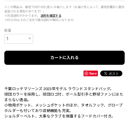
※この商品は、最短で8月14日(金)にお届けします（お届け先によって、最短到着日に数日
追加される場合があります）。
※別途送料がかかります。
送料を確認する
※¥5,500以上のご注文で国内送料が無料になります。
数量
カートに入れる
Save
千葉ロッテマリーンズ 2023年モデル ラウンドスタンドバッグ。
球団カラーを採用し、球団ロゴ付、ボール型引手と野球ファンにはた
まらない逸品。
小物用ポケット、メッシュポケットのほか、タオルフック、グローブ
ホルダーも付いており収納機能も充実。
ショルダーベルト、大事なクラブを保護するフードカバー付き。