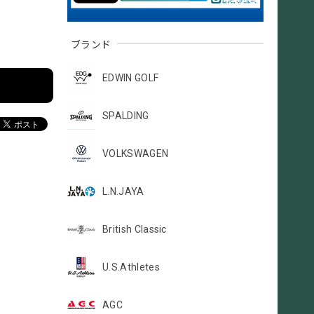
ブランド
EDWIN GOLF
SPALDING
VOLKSWAGEN
L.N.JAYA
British Classic
U.S.Athletes
AGC