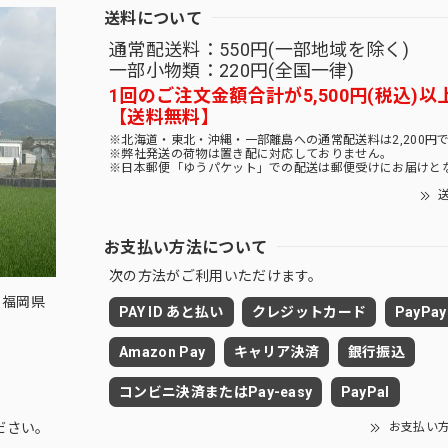
送料について
通常配送料：550円(一部地域を除く)
一部小物類：220円(全国一律)
1回のご注文金額合計が5,500円(税込)以
【送料無料】
※北海道・東北・沖縄・一部離島への通常配送料は2,200円
※弊社発送の荷物は置き配に対応しておりません。
※日本郵便「ゆうパケット」での配送は郵便受けにお届けと
送
お支払い方法について
次の方法がご利用いただけます。
 福岡県
PAY ID あと払い
クレジットカード
PayPay
Amazon Pay
キャリア決済
銀行振込
コンビニ決済またはPay-easy
PayPal
お支払い
ださい。