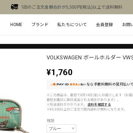
1回のご注文金額合計が5,500円(税込)以上で送料無料
HOME
ブランド
私たちについて
会員登録
お問
VOLKSWAGEN ボールホルダー VWS
¥1,760
なら
手数料無料の
翌月払いで
※この商品は、最短で8月14日(金)にお届けします（お
最短到着日に数日追加される場合があります）。
※別途送料がかかります。
送料を確認する
※¥5,500以上のご注文で国内送料が無料になります。
種類