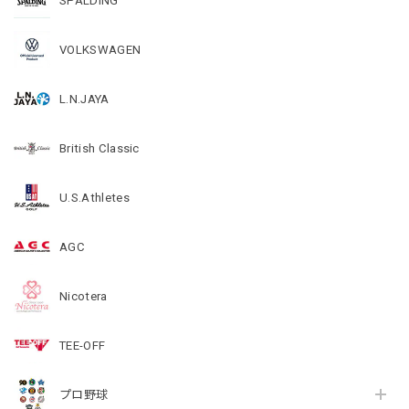
SPALDING
VOLKSWAGEN
L.N.JAYA
British Classic
U.S.Athletes
AGC
Nicotera
TEE-OFF
プロ野球