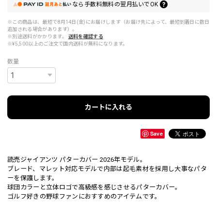
なら
手数料無料の
翌月払いでOK
※この商品は、最短で8月14日(金)にお届けします（お届け先によって、最短到着日に数日
追加される場合があります）。
※別途送料がかかります。
送料を確認する
※¥5,500以上のご注文で国内送料が無料になります。
数量
カートに入れる
Save
読売ジャイアンツ パターカバー 2026年モデル。
ブレード、マレット対応モデルで内部は起毛素材を採用し大事なパタ
ーを保護します。
球団カラーと立体ロゴで高級感を感じさせるパターカバー。
ゴルフ好きの野球ファンにおすすめのアイテムです。