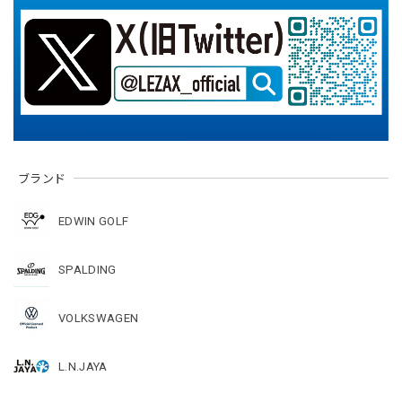
ブランド
EDWIN GOLF
SPALDING
VOLKSWAGEN
L.N.JAYA